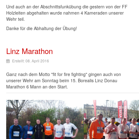
Und
auch
an
der
Abschnittsfunkübung
die
gestern
von
der
FF
Holzleiten abgehalten
wurde
nahmen 4
Kameraden
unserer
Wehr teil.
Danke
für
die Abhaltung
der
Übung
!
Linz Marathon
Erstellt: 08. April 2016
Ganz
nach
dem
Motto "fit for fire fighting"
gingen
auch
von
unserer
Wehr
am
Sonntag
beim
15. Borealis
Linz
Donau
Marathon 6 Mann an den Start.