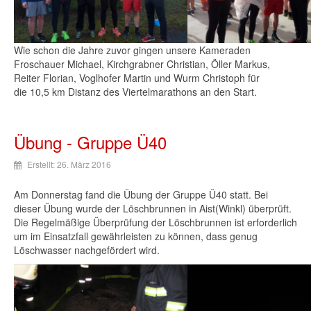
Wie
schon
die
Jahre
zuvor
gingen
unsere
Kameraden
Froschauer
Michael,
Kirchgrabner
Christian,
Öller
Markus,
Reiter
Florian
,
Voglhofer
Martin und
Wurm
Christoph
für
die 10,5 km
Distanz
des
Viertelmarathons
an den Start.
Übung - Gruppe Ü40
Erstellt: 26. März 2016
Am
Donnerstag
fand
die
Übung
der
Gruppe
Ü40
statt
.
Bei
dieser
Übung
wurde
der
Löschbrunnen
in
Aist
(
Winkl
)
überprüft
.
Die
Regelmäßige
Überprüfung
der
Löschbrunnen
ist
erforderlich
um
im
Einsatzfall
gewährleisten
zu
können
,
dass
genug
Löschwasser
nachgefördert
wird
.