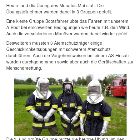
Heute
fand
die
Übung
des
Monates
Mai
statt
. Die
Übungsteilnehmer
wurden
dabei
in 3
Gruppen
geteilt
.
Eine
kleine
Gruppe
Bootsfahrer
übte
das
Fahren
mit
unserem
A-Boot
bei
erschwerten
Bedingungen
wie
heute
z.B. den Wind.
Auch
die
verschiedenen
Manöver
wurden
dabei
wieder
geübt
.
Desweiteren
mussten
3
Atemschutzträger
einige
Geschicklichkeitsübungen
mit
schwerem
Atemschutz
durchführen
.
Auch
die
Vorgehensweisen
bei
einem
AS-Einsatz
wurden
durchgenommen
sowie
aber
auch
die
Gerätschaften
zur
Menschenrettung
.
Die 3. und
größte
Gruppe
nutzte
die
heutige
Übung
um den