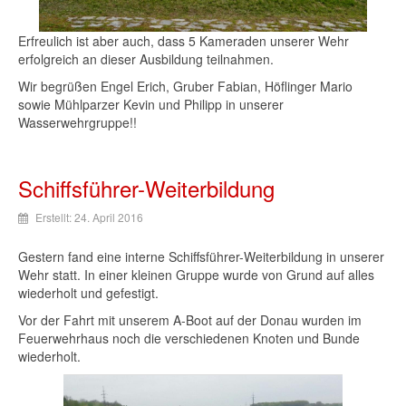
Erfreulich
ist
aber
auch
,
dass
5
Kameraden
unserer
Wehr
erfolgreich
an
dieser
Ausbildung
teilnahmen
.
Wir
begrüßen
Engel Erich,
Gruber
Fabian,
Höflinger
Mario
sowie
Mühlparzer
Kevin und Philipp in
unserer
Wasserwehrgruppe
!!
Schiffsführer-Weiterbildung
Erstellt: 24. April 2016
Gestern
fand
eine
interne
Schiffsführer-Weiterbildung
in
unserer
Wehr
statt
. In
einer
kleinen
Gruppe
wurde
von
Grund
auf
alles
wiederholt
und
gefestigt
.
Vor
der
Fahrt
mit
unserem
A-Boot
auf
der
Donau
wurden
im
Feuerwehrhaus
noch
die
verschiedenen
Knoten
und
Bunde
wiederholt
.