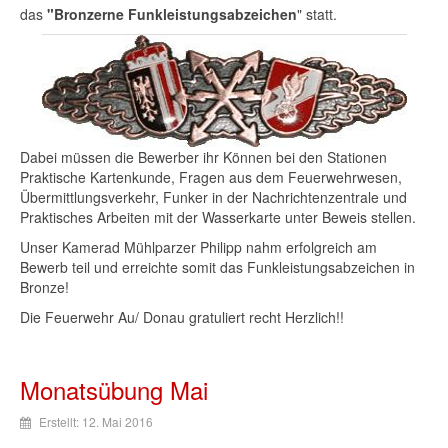
das
"
Bronzerne
Funkleistungsabzeichen
"
statt
.
Dabei
müssen
die
Bewerber
ihr
Können
bei
den
Stationen
Praktische
Kartenkunde
,
Fragen
aus
dem
Feuerwehrwesen
,
Übermittlungsverkehr
,
Funker
in
der
Nachrichtenzentrale
und
Praktisches
Arbeiten
mit
der
Wasserkarte
unter
Beweis
stellen
.
Unser
Kamerad
Mühlparzer
Philipp
nahm
erfolgreich
am
Bewerb
teil
und
erreichte
somit
das
Funkleistungsabzeichen
in
Bronze!
Die
Feuerwehr
Au/
Donau
gratuliert
recht
Herzlich
!!
Monatsübung Mai
Erstellt: 12. Mai 2016