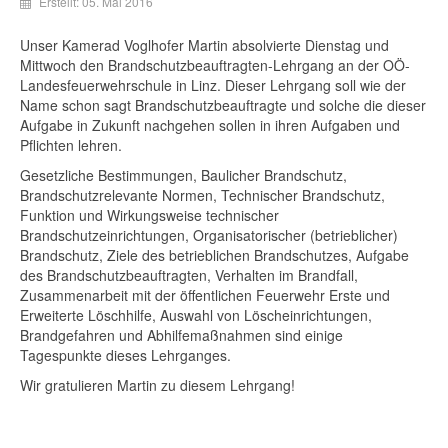
Erstellt: 05. Mai 2016
Unser
Kamerad
Voglhofer
Martin
absolvierte
Dienstag
und
Mittwoch
den
Brandschutzbeauftragten-Lehrgang
an
der
OÖ-
Landesfeuerwehrschule
in
Linz
.
Dieser
Lehrgang
soll
wie
der
Name
schon
sagt
Brandschutzbeauftragte
und
solche
die
dieser
Aufgabe
in
Zukunft
nachgehen
sollen
in
ihren
Aufgaben
und
Pflichten
lehren
.
Gesetzliche
Bestimmungen
,
Baulicher
Brandschutz
,
Brandschutzrelevante
Normen
,
Technischer
Brandschutz
,
Funktion
und
Wirkungsweise
technischer
Brandschutzeinrichtungen
,
Organisatorischer
(
betrieblicher
)
Brandschutz
,
Ziele
des
betrieblichen
Brandschutzes
,
Aufgabe
des
Brandschutzbeauftragten
,
Verhalten
im
Brandfall
,
Zusammenarbeit
mit
der
öffentlichen
Feuerwehr
Erste
und
Erweiterte
Löschhilfe
,
Auswahl
von
Löscheinrichtungen
,
Brandgefahren
und
Abhilfemaßnahmen
sind
einige
Tagespunkte
dieses
Lehrganges
.
Wir
gratulieren
Martin
zu
diesem
Lehrgang!