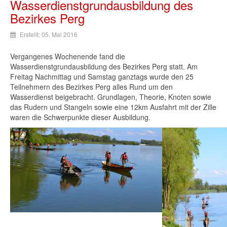
Wasserdienstgrundausbildung des
Bezirkes Perg
Erstellt: 05. Mai 2016
Vergangenes
Wochenende
fand
die
Wasserdienstgrundausbildung
des
Bezirkes
Perg
statt
. Am
Freitag
Nachmittag
und
Samstag
ganztags
wurde
den 25
Teilnehmern
des
Bezirkes
Perg
alles
Rund
um den
Wasserdienst
beigebracht
.
Grundlagen
,
Theorie
,
Knoten
sowie
das
Rudern
und
Stangeln
sowie
eine
12km
Ausfahrt
mit
der
Zille
waren
die
Schwerpunkte
dieser
Ausbildung
.