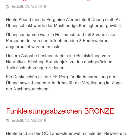
Erstellt: 20. Mai 2016
Heute
Abend
fand
in
Perg
eine
Alarmstufe
II
Übung
statt
.
Als
Übungsobjekt
wurde
der
Mostheurige
Karlingberger
gewählt
.
Übungsannahme
war
ein
Heizhausbrand
mit
3
vermissten
Personen
der
von den
teilnehmenden
8
Feuerwehren
abgearbeitet
werden
musste
.
Unsere
Aufgabe
bestand
darin
,
eine
Relaisleitung
vom
Naarnfluss
Richtung
Brandobjekt
zu
den
nachgerückten
Tanklöschfahrzeugen
zu
legen
.
Ein
Dankeschön
gilt
der
FF
Perg
für
die
Ausarbeitung
der
Übung
sowie
Langeder
Andreas
für
die
Verpflegung
im
Zuge
der
Nachbesprechung
.
Funkleistungsabzeichen BRONZE
Erstellt: 13. Mai 2016
Heute
fand
an
der
OÖ
Landesfeuerwehrschule
der
Bewerb
um