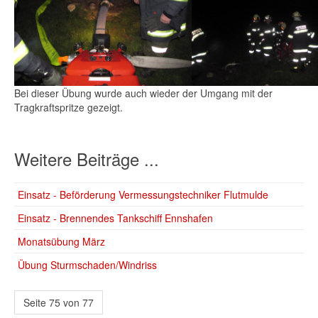
Bei
dieser
Übung
wurde
auch
wieder
der
Umgang
mit
der
Tragkraftspritze
gezeigt
.
Weitere Beiträge ...
Einsatz - Beförderung Vermessungstechniker Flutmulde
Einsatz - Brennendes Tankschiff Ennshafen
Monatsübung März
Übung Sturmschaden/Windriss
Seite 75 von 77