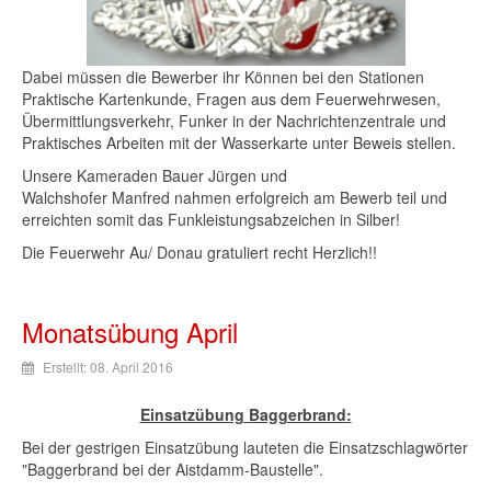
Dabei
müssen
die
Bewerber
ihr
Können
bei
den
Stationen
Praktische
Kartenkunde
,
Fragen
aus
dem
Feuerwehrwesen
,
Übermittlungsverkehr
,
Funker
in
der
Nachrichtenzentrale
und
Praktisches
Arbeiten
mit
der
Wasserkarte
unter
Beweis
stellen
.
Unsere
Kameraden
Bauer
Jürgen
und
Walchshofer
Manfred
nahmen
erfolgreich
am
Bewerb
teil
und
erreichten
somit
das
Funkleistungsabzeichen
in
Silber
!
Die
Feuerwehr
Au/ Donau gratuliert recht Herzlich!!
Monatsübung April
Erstellt: 08. April 2016
Einsatzübung
Baggerbrand
:
Bei
der
gestrigen
Einsatzübung
lauteten
die
Einsatzschlagwörter
"
Baggerbrand
bei
der
Aistdamm-Baustelle
".