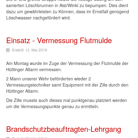
sanierten
Löschbrunnen
in
Aist
/
Winkl
zu
bepumpen
. Dies
dient
dazu
um
gewährleisten
zu
Können
,
dass
im
Ernstfall
genügend
Löschwasser
nachgefördert
wird
.
Einsatz - Vermessung Flutmulde
Erstellt: 12. Mai 2016
Am
Montag
wurde
im
Zuge
der
Vermessung
der
Flutmulde
der
Hüttinger
Altarm
vermessen
.
2 Mann
unserer
Wehr
beförderten
wieder
2
Vermessungstechniker
samt
Equipment
mit
der
Zille
durch
den
Hüttinger
Altarm
.
Die
Zille
musste
auch
dieses
mal
punktgenau
platziert
werden
um die
Vermessungspunkte
genau
zu
ermitteln
.
Brandschutzbeauftragten-Lehrgang