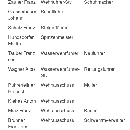
Zauner Franz
Wehrführer-Stv.
Schuhmacher
Grasserbauer
Schriftführer
Johann
Schatz Franz
Steigerführer
Hundsdorfer
Spritzenmeister
Martin
Tauber Franz
Wasserwehrführer
Nauführer
sen.
Wagner Alois
Wasserwehrführer-
Rettungsführer
Stv.
Pührerfellner
Wehrausschuss
Müller
Heinrich
Kiehas Anton
Wehrausschuss
Mraz Franz
Wehrausschuss
Bauer
Brunner
Wehrausschuss
Schwemmverwalter
Franz sen.