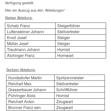
Verfügung gestellt.
Hier ein Auszug aus den “Abteilungen“
Steiger Abteilung:
Schatz Franz
Steigerführer
Luftensteiner Johann
Stellvertreter
Knoll Josef
Steiger
Müller Josef
Steiger
Trautmann Johann
Hornist
Aichinger Franz
Hornwart
Spritzen Abteilung:
Hundsdorfer Martin
Spritzenmeister
Reichart Max
Stellvertreter
Grasserbauer Johann
Schriftführer
Pühringer Alois
Hornist
Reichart Anton
Zeugwart
Brunner Franz sen.
Zeugwart