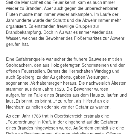
Seit die Menschheit das Feuer kennt, kam es auch immer
wieder zu Bränden. Aber auch gegen die unberechenbaren
Fluten musste man immer wieder ankämpfen. Im Laufe der
Jahrhunderte wurde der Schutz und die Abwehr immer mehr
organisiert. Es entstanden freiwillige Gruppen zur
Brandbekämpfung. Doch in Au war es immer wieder das
Wasser, welches die Bewohner des Flößermarktes zur Abwehr
gerufen hat.
Eine Gefahrenquelle war sicher die frühere Bauweise mit den
Strohdächern, den aus Holz gefertigten Schornsteinen und den
offenen Feuerstellen. Bereits die Herrschaften Windegg und
auch Spielberg, zu der Au gehörte, gaben Weisungen,
sogenannte „Verhaltensregel“ heraus. Die nachweislich Ältesten
stammen aus dem Jahre 1523. Die Bewohner wurden
aufgerufen im Falle eines Brandes aus dem Haus zu laufen und
laut „Es brinnt, es brinnt…“ zu rufen, als Hilferuf an die
Nachbarn zu helfen oder sie vor der Gefahr zu warnen.
Ab dem Jahr 1786 trat in Oberösterreich erstmals eine
„Feuerordnung“ in Kraft, in der eingehend auf die Gefahren
eines Brandes hingewiesen wurde. Außerdem enthielt sie eine
Reihe an Bestimmungen, die man einhalten musste. Offenes