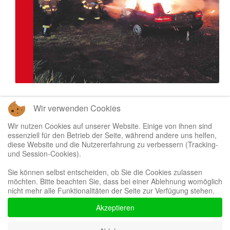
Wir verwenden Cookies
Wir nutzen Cookies auf unserer Website. Einige von ihnen sind
essenziell für den Betrieb der Seite, während andere uns helfen,
diese Website und die Nutzererfahrung zu verbessern (Tracking-
und Session-Cookies).
Sie können selbst entscheiden, ob Sie die Cookies zulassen
möchten. Bitte beachten Sie, dass bei einer Ablehnung womöglich
Bootstrap
is a front-end framework of Twitter, Inc. Code licensed under
MIT
nicht mehr alle Funktionalitäten der Seite zur Verfügung stehen.
License.
Font Awesome
font licensed under
SIL OFL 1.1
.
Akzeptieren