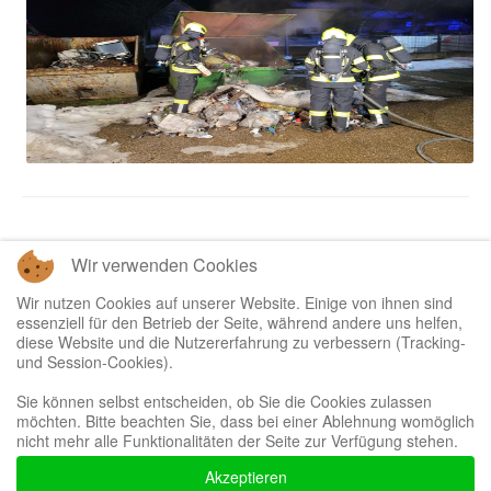
Wir verwenden Cookies
Zurück
Weiter
Wir nutzen Cookies auf unserer Website. Einige von ihnen sind
essenziell für den Betrieb der Seite, während andere uns helfen,
diese Website und die Nutzererfahrung zu verbessern (Tracking-
und Session-Cookies).
Sie können selbst entscheiden, ob Sie die Cookies zulassen
möchten. Bitte beachten Sie, dass bei einer Ablehnung womöglich
Bootstrap
is a front-end framework of Twitter, Inc. Code licensed under
MIT
nicht mehr alle Funktionalitäten der Seite zur Verfügung stehen.
License.
Font Awesome
font licensed under
SIL OFL 1.1
.
Akzeptieren